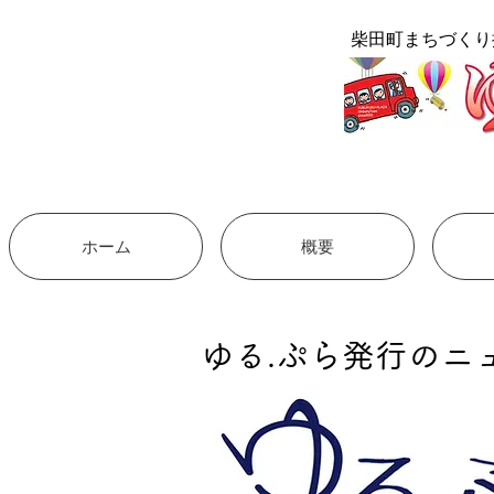
柴田町まちづくり
ホーム
概要
ゆる.ぷら発行のニ