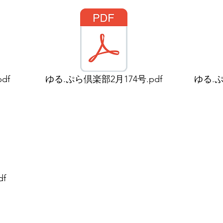
df
ゆる.ぷら倶楽部2月174号.pdf
ゆる.ぷ
f