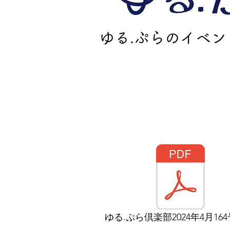
ゆる.ぷらのイベ
ゆる.ぷら倶楽部2024年4月164号